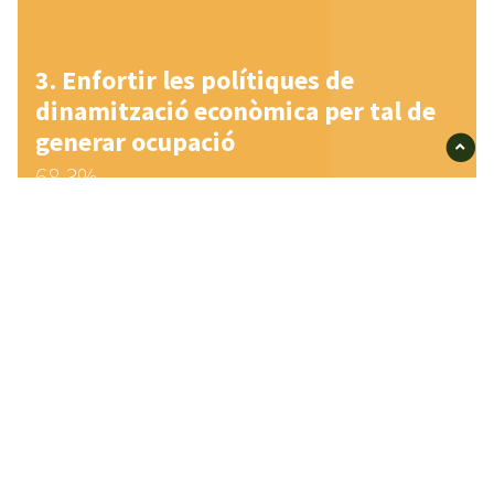
Enfortir les polítiques de
dinamització econòmica per tal de
generar ocupació
68,3%